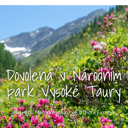
Dovolená v Národním
park Vysoké Taury
Největší Národní parku ve střední Evropě