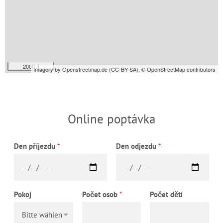
2000 ft
Imagery by
Openstreetmap.de
(
CC-BY-SA
),
© OpenStreetMap contributors
Online poptávka
Den příjezdu
*
Den odjezdu
*
Pokoj
Počet osob
*
Počet dětí