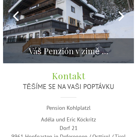
Váš Penzión v zimě ...
Kontakt
TĚŠÍME SE NA VAŠI POPTÁVKU
Pension Kohlplatzl
Adéla und Eric Köckritz
Dorf 21
9961 Hopfgarten in Defereggen / Osttirol / Tirol