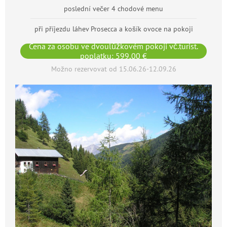
poslední večer 4 chodové menu
při příjezdu láhev Prosecca a košík ovoce na pokoji
Cena za osobu ve dvoulůžkovém pokoji vč.turist.
poplatku: 599,00 €
Možno rezervovat od 15.06.26-12.09.26