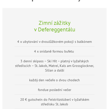
Zimní zážitky
v Defereggentálu
4 x ubytování v dvoulůžkovém pokoji s balkónem
4 x snídaně formou bufetu
3 denní skipass – Ski Hit – platný v lyžařských
střediscích – St. Jakob, Matrei, Kals am Grossglockner,
Silian a další
každý den večeře o dvou chodech
fondue poslední večer
20 € gutschein do Feistritzstüberl v lyžařském
středisku St. Jakob