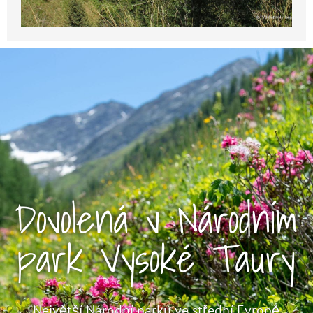
Dovolená v Národním
park Vysoké Taury
Největší Národní parku ve střední Evropě